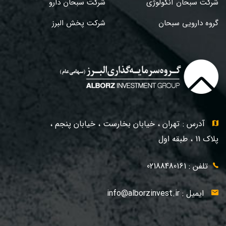
شرکت سبحان آنکولوژی
شرکت سبحان دارو
گروه دارویی سبحان
شرکت پخش البرز
آدرس : تهران ، خیابان بخارست ، خیابان پنجم ،
پلاک 11 ، طبقه اول
تلفن : 02188480161
ایمیل :
info@alborzinvest.ir