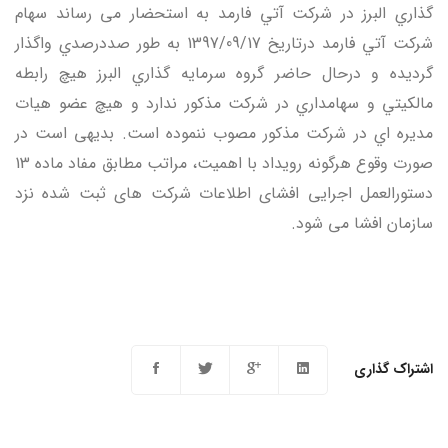
گذاري البرز در شرکت آتي فارمد به استحضار می رساند سهام
شرکت آتي فارمد درتاريخ 1397/09/17 به طور صددرصدي واگذار
گرديده و درحال حاضر گروه سرمايه گذاري البرز هيچ رابطه
مالکيتي و سهامداري در شرکت مذکور ندارد و هيچ عضو هيات
مديره اي در شرکت مذکور مصوب ننموده است. بدیهی است در
صورت وقوع هرگونه رویداد با اهمیت، مراتب مطابق مفاد ماده 13
دستورالعمل اجرایی افشای اطلاعات شرکت های ثبت شده نزد
سازمان افشا می شود.
اشتراک گذاری